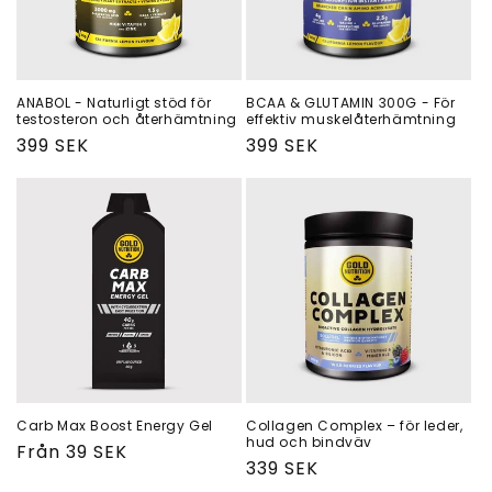
s
e
r
ANABOL - Naturligt stöd för
BCAA & GLUTAMIN 300G - För
testosteron och återhämtning
effektiv muskelåterhämtning
i
Ordinarie
399 SEK
Ordinarie
399 SEK
pris
pris
e
:
Carb Max Boost Energy Gel
Collagen Complex – för leder,
hud och bindväv
Ordinarie
Från 39 SEK
Ordinarie
339 SEK
pris