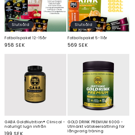
Slutsåld
Slutsåld
Fotbollspaket 12-15år
Fotbollspaket 5-11år
Ordinarie
958 SEK
Ordinarie
569 SEK
pris
pris
GABA GoldNutrition® Clinical -
GOLD DRINK PREMIUM 600G -
naturligt lugn inifrån
Utmärkt vätskeersättning för
långvarig träning
Ordinarie
199 SEK