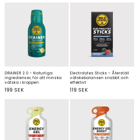
pris
DRAINER 2.0 - Naturliga
Electrolytes Sticks – Återställ
ingredienser, för att minska
vätskebalansen snabbt och
vätska i kroppen
effektivt
Ordinarie
199 SEK
Ordinarie
119 SEK
pris
pris