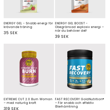
ENERGY GEL - Snabb energi för
ENERGY GEL BOOST -
krävande träning
Obegränsad explosiv energi –
när du behöver det!
Ordinarie
35 SEK
Ordinarie
39 SEK
pris
pris
EXTREME CUT 2.0 Burn Woman
FAST RECOVERY GoldNutrition®
– med naturlig kraft
– För snabb och effektiv
återhämtning
Ordinarie
319 SEK