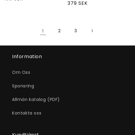
Ordinarie
379 SEK
pris
pris
1
2
3
Information
Om Oss
Sponsring
Allmän katalog (PDF)
Kontakta oss
Kundtjänst